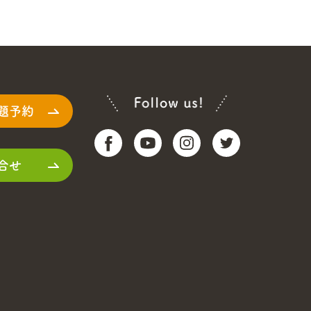
題予約
合せ