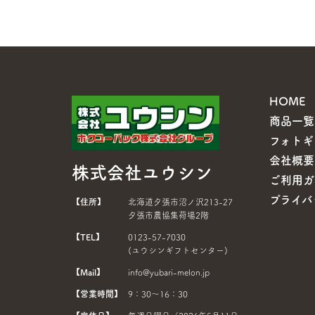
HOME
商品一覧
フォトギ
会社概要
株式会社ユウシン
ご利用ガ
プライバ
【住所】
北海道夕張市沼ノ沢213-27
夕張市農協集荷場2階
【TEL】
0123-57-7030
(ユウシンギフトセンター)
【Mail】
info@yubari-melon.jp
【営業時間】
9：30～16：30