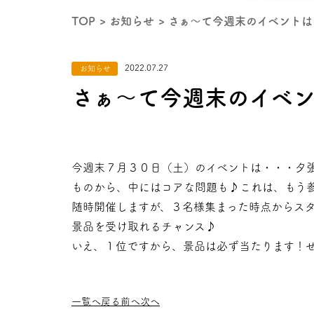
TOP
お知らせ
さぁ～て今週末のイベントは
2022.07.27
お知らせ
さぁ～て今週末のイベ
今週末７月３０日（土）のイベントは・・・夕
ものから、中にはコアな問題も♪これは、もう
随時開催しますが、３名様集まった時点からス
景品を受け取れるチャンス♪
いえ、１位ですから、景品は必ず当たります！
一覧へ戻る
前へ
次へ