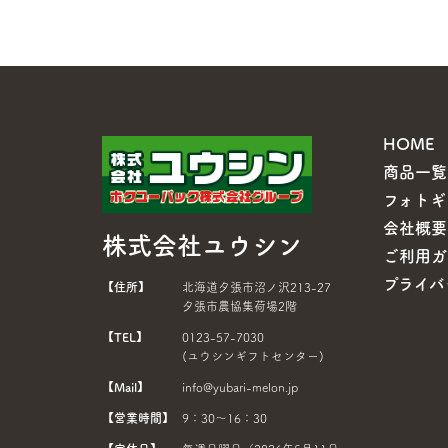
HOME
商品一覧
フォトギ
会社概要
株式会社ユウシン
ご利用ガ
プライバ
【住所】
北海道夕張市沼ノ沢213-27
夕張市農協集荷場2階
【TEL】
0123-57-7030
(ユウシンギフトセンター)
【Mail】
info@yubari-melon.jp
【営業時間】
9：30～16：30