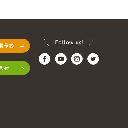
題予約
合せ